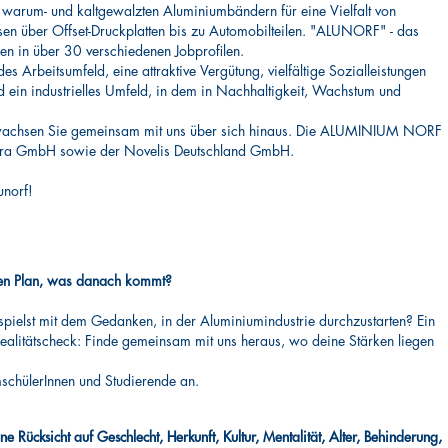
n warum- und kaltgewalzten Aluminiumbändern für eine Vielfalt von
 über Offset-Druckplatten bis zu Automobilteilen. "ALUNORF" - das
n in über 30 verschiedenen Jobprofilen.
es Arbeitsumfeld, eine attraktive Vergütung, vielfältige Sozialleistungen
 ein industrielles Umfeld, in dem in Nachhaltigkeit, Wachstum und
achsen Sie gemeinsam mit uns über sich hinaus. Die ALUMINIUM NORF
peira GmbH sowie der Novelis Deutschland GmbH.
unorf!
inen Plan, was danach kommt?
spielst mit dem Gedanken, in der Aluminiumindustrie durchzustarten? Ein
 Realitätscheck: Finde gemeinsam mit uns heraus, wo deine Stärken liegen
mschülerInnen und Studierende an.
e Rücksicht auf Geschlecht, Herkunft, Kultur, Mentalität, Alter, Behinderung,